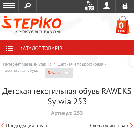
0
тов.
КАТАЛОГ ТОВАРІВ
Интернет магазин Stepiko
Детская и подростковая
Текстильная обувь
Raweks
Детская текстильная обувь RAWEKS
Sylwia 253
Артикул:
253
Предыдущий товар
Следующий товар