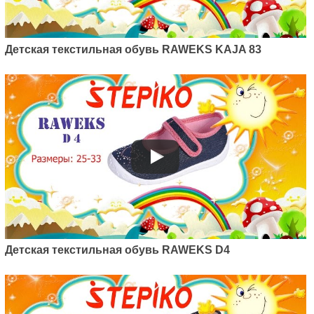
Raweks Ula 52/22
380
грн.
Детская текстильная обувь RAWEKS KAJA 83
Артикул: K18/22
Детская текстильная обувь
Raweks Kaja 18
Детская текстильная обувь RAWEKS D4
380
грн.