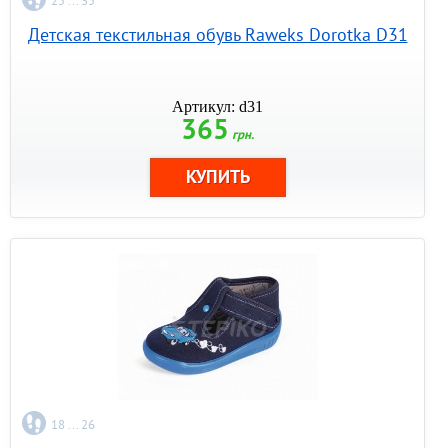
25 ... 35
Детская текстильная обувь Raweks Dorotka D31
Артикул: d31
365
грн.
18 ... 26