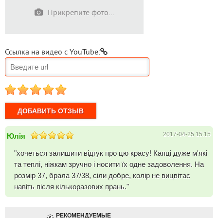
Прикрепите фото...
Ссылка на видео с YouTube:
1
2
3
4
5
2017-04-25 15:15
Юлія
"хочеться залишити відгук про цю красу! Капці дуже м'які
та теплі, ніжкам зручно і носити їх одне задоволення. На
розмір 37, брала 37/38, сіли добре, колір не вицвітає
навіть після кількоразових прань."
РЕКОМЕНДУЕМЫЕ