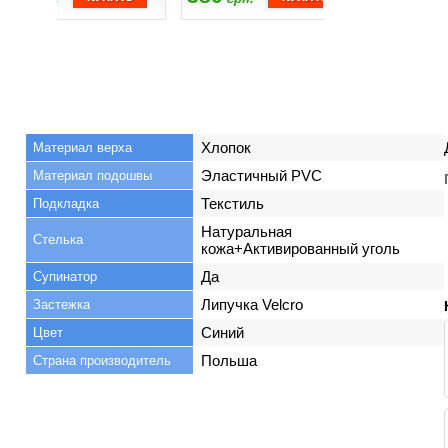
Хлопок
Материал верха
Эластичный PVC
Материал подошвы
Текстиль
Подкладка
Натуральная
Стелька
кожа+Активированный уголь
Да
Супинатор
Липучка Velcro
Застежка
Синий
Цвет
Польша
Страна производитель