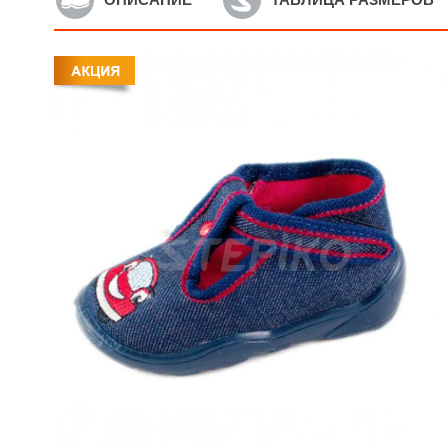
Артикул: D7
А
Детская текстильная обувь
Д
Raweks Dorotka D7
R
395
грн.