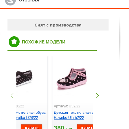
Снят с производства
ПОХОЖИЕ МОДЕЛИ
ртикул: D28/22
Артикул: U52/22
Артикул: K
етская текстильная обувь
Детская текстильная обувь
Детская т
aweks Dorotka D28/22
Raweks Ula 52/22
Raweks Ka
395
380
380
грн.
грн.
грн