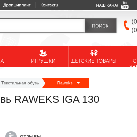
Дропшиппинг
Контакты
НАШ КАНАЛ
(
(
ДА
ИГРУШКИ
ДЕТСКИЕ ТОВАРЫ
С
УВ
Текстильная обувь
Raweks
бувь RAWEKS IGA 130
ОТЗЫВЫ