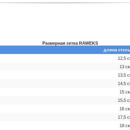
Размерная сетка RAWEKS
длина стель
12,5 
13 с
13,5 
14,5 
15 с
15,5 
16 с
17,5 
18 с