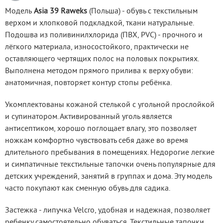
Модель
 Asia 39 Raweks
 (Польша) - обувь с текстильным 
верхом и хлопковой подкладкой, ткани натуральные. 
Подошва из поливинилхлорида (ПВХ, PVC) - прочного и 
лёгкого материала, износостойкого, практически не 
оставляющего чертящих полос на половых покрытиях. 
Выполнена методом прямого прилива к верху обуви: 
анатомичная, повторяет контур стопы ребёнка.
Укомплектованы кожаной стелькой с угольной прослойкой 
и супинатором. Активированный уголь является 
антисептиком, хорошо поглощает влагу, это позволяет 
ножкам комфортно чувствовать себя даже во время 
длительного пребывания в помещениях. Недорогие легкие 
и симпатичные текстильные тапочки очень популярные для 
детских учреждений, занятий в группах и дома. Эту модель 
часто покупают как сменную обувь для садика.
Застежка - липучка Velcro, удобная и надежная, позволяет 
ребенку самостоятельно обуваться. Текстильные тапочки 