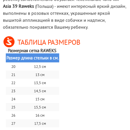
Asia 39 Raweks
 (Польша) - имеют интересный яркий дизайн, 
выполнены в розовых оттенках, украшенные яркой 
вышитой аппликацией в виде собачки и надписи, 
обязательно понравятся Вашему ребенку.
ТАБЛИЦА РАЗМЕРОВ
Размерная сетка RAWEKS 
Размер
длина стельки в см.
20
12,5 см
21
13 см
22
13,5 см
23
14,5 см
24
15 см
25
15,5 см
26
16 см
27
17,5 см