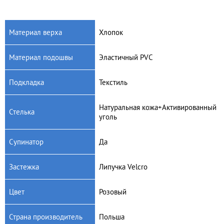
Материал верха
Хлопок
Материал подошвы
Эластичный PVC
Артикул: K18/22
Артикул: K03/22
Детская текстильная обувь
Детская текстильная обувь
Подкладка
Текстиль
Raweks Kaja 18
Raweks Kaja 03/22
380
грн.
380
грн.
Натуральная кожа+Активированный
Стелька
уголь
Супинатор
Да
Застежка
Липучка Velcro
Цвет
Розовый
Страна производитель
Польша