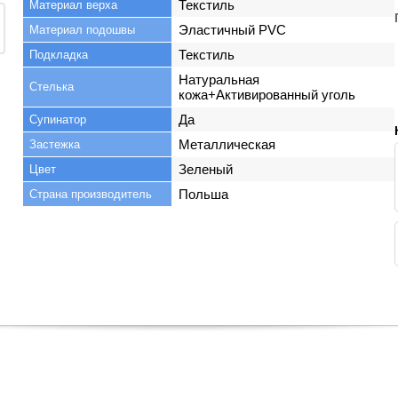
Текстиль
Материал верха
Эластичный PVC
Материал подошвы
Текстиль
Подкладка
Натуральная
Стелька
кожа+Активированный уголь
Да
Супинатор
Металлическая
Застежка
Зеленый
Цвет
Польша
Страна производитель