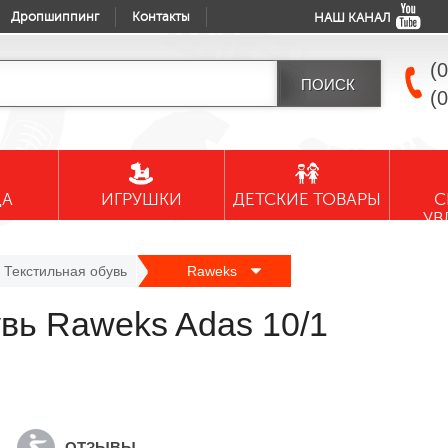
Дропшиппинг
Контакты
НАШ КАНАЛ
(
(
ДА
ИГРУШКИ
ДЕТСКИЕ ТОВАРЫ
С
УВ
Текстильная обувь
Raweks
увь Raweks Adas 10/1
ОТЗЫВЫ