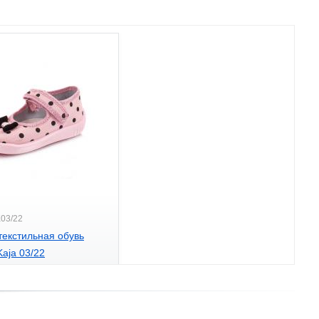
K03/22
текстильная обувь
aja 03/22
.