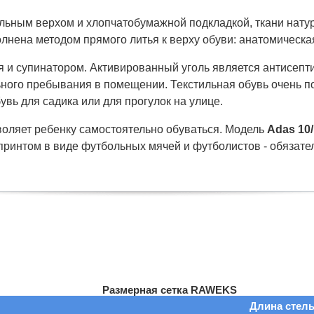
тильным верхом и хлопчатобумажной подкладкой, ткани нат
олнена методом прямого литья к верху обуви: анатомическая
я и супинатором. Активированный уголь является антисепти
ного пребывания в помещении. Текстильная обувь очень по
увь для садика или для прогулок на улице.
зволяет ребенку самостоятельно обуваться. Модель
Adas 10
ринтом в виде футбольных мячей и футболистов - обязател
Размерная сетка RAWEKS
Длина стель