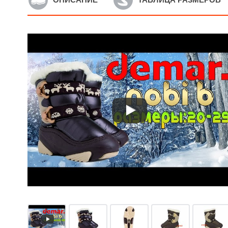
Артикул: 4010NE
А
Детские зимние дутики
Д
Demar Snowmen 2 Silver
D