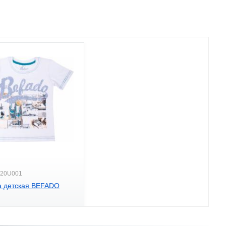
020U001
а детская BEFADO
.