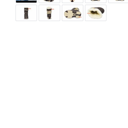
NE
779
грн.