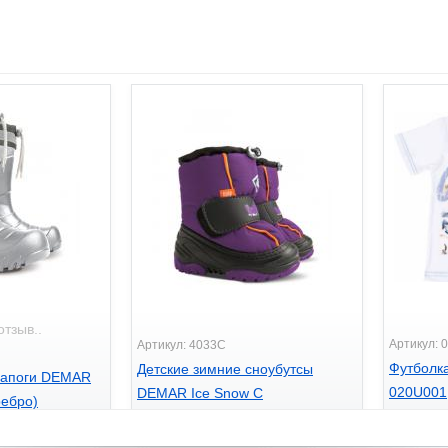
отзыв..
Артикул: 
Артикул: 4033C
Футболк
Детские зимние сноубутсы
сапоги DEMAR
020U001
DEMAR Ice Snow C
ебро)
198
635
грн
грн.