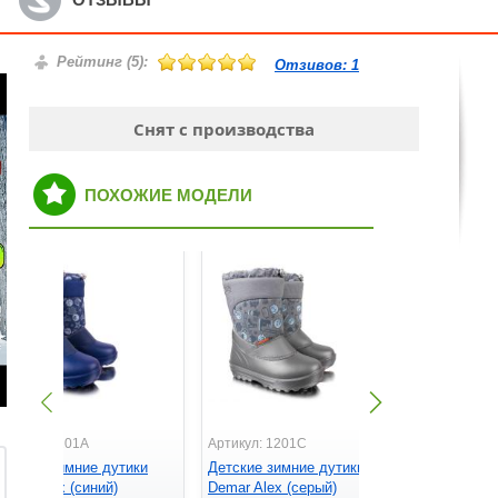
Рейтинг (
5
):
Отзивов:
1
Снят с производства
ПОХОЖИЕ МОДЕЛИ
ртикул: 1201A
Артикул: 1201C
Артикул: 1
етские зимние дутики
Детские зимние дутики
Детские з
emar Alex (синий)
Demar Alex (серый)
Demar Furr