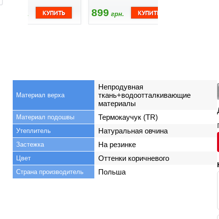
899
899
610
грн.
грн.
грн
Непродувная
ткань+водоотталкивающие
Материал верха
материалы
Термокаучук (TR)
Материал подошвы
Натуральная овчина
Утеплитель
На резинке
Застежка
Оттенки коричневого
Цвет
Польша
Страна производитель