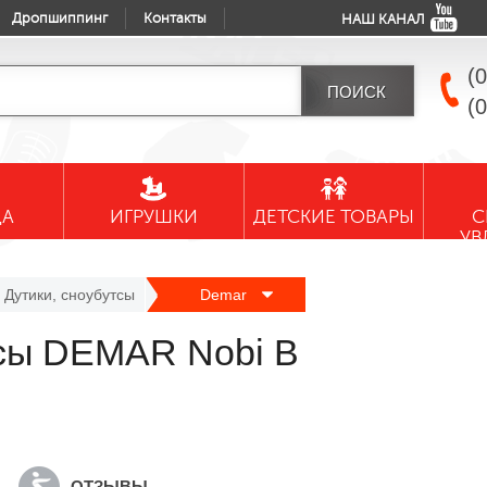
Дропшиппинг
Контакты
НАШ КАНАЛ
(
(
ДА
ИГРУШКИ
ДЕТСКИЕ ТОВАРЫ
С
УВ
Дутики, сноубутсы
Demar
тсы DEMAR Nobi B
ОТЗЫВЫ