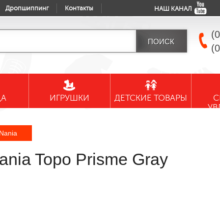
Дропшиппинг
Контакты
НАШ КАНАЛ
(
(
ДА
ИГРУШКИ
ДЕТСКИЕ ТОВАРЫ
С
УВ
Nania
nia Topo Prisme Gray