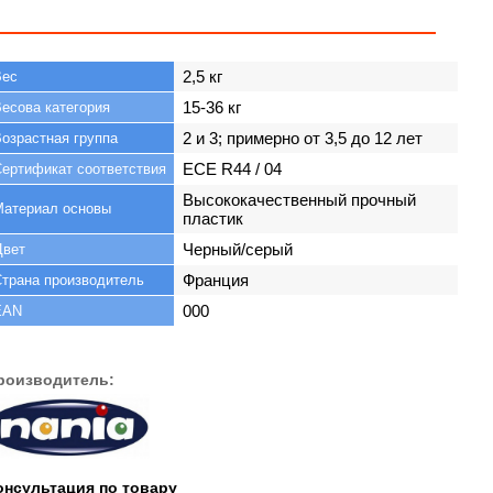
2,5 кг
Вес
15-36 кг
есова категория
2 и 3; примерно от 3,5 до 12 лет
озрастная группа
ECE R44 / 04
ертификат соответствия
Высококачественный прочный
Материал основы
пластик
Черный/серый
Цвет
Франция
трана производитель
000
EAN
роизводитель:
онсультация по товару