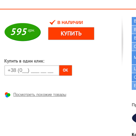
В НАЛИЧИИ
595
В
грн.
В
C
Купить в один клик:
OK
С
Посмотреть похожие товары
П
К