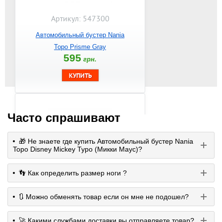
Артикул: 547300
Автомобильный бустер Nania
Topo Prisme Gray
595
грн.
Часто спрашивают
🎁 Не знаете где купить Автомобильный бустер Nania
Topo Disney Mickey Typo (Микки Маус)?
👣 Как определить размер ноги ?
Артикул: 547325
🔃 Можно обменять товар если он мне не подошел?
Автокресло бустер Nania Topo
Hot Wheels Blue
🚀 Какими службами доставки вы отправляете товар?