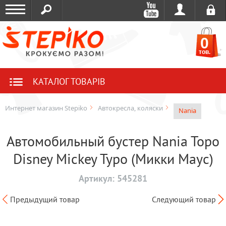
0
тов.
КАТАЛОГ ТОВАРІВ
Интернет магазин Stepiko
Автокресла, коляски
Nania
Автомобильный бустер Nania Topo
Disney Mickey Typo (Микки Маус)
Артикул:
545281
Предыдущий товар
Следующий товар