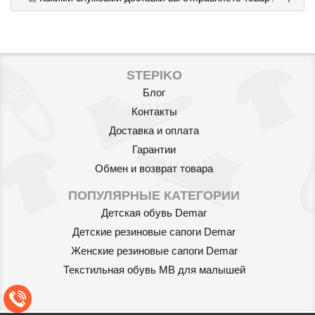
595
грн.
STEPIKO
Блог
Контакты
Доставка и оплата
Гарантии
Обмен и возврат товара
Артикул: 547892
ПОПУЛЯРНЫЕ КАТЕГОРИИ
Детская обувь Demar
Автомобильный бустер Nania
Детские резиновые сапоги Demar
Topo Grafik
595
Женские резиновые сапоги Demar
грн.
Текстильная обувь MB для малышей