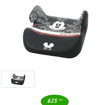
625
грн.