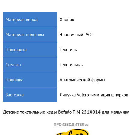
Материал верха
Хлопок
Материал подошвы
Эластичный PVC
Артикул: 351X002
Артикул: 907P121
Детские текстильные кеды
Детские текстильные кеды
Подкладка
Текстиль
Befado Tim 351X002
Befado Maxi 907P121
625
грн.
400
грн.
Стелька
Текстильная
Подошва
Анатомической формы
Застежка
Липучка Velcro+имитация шнурков
Детские текстильные кеды Befado TIM 251X014 для мальчика
ПРОИЗВОДИТЕЛЬ: