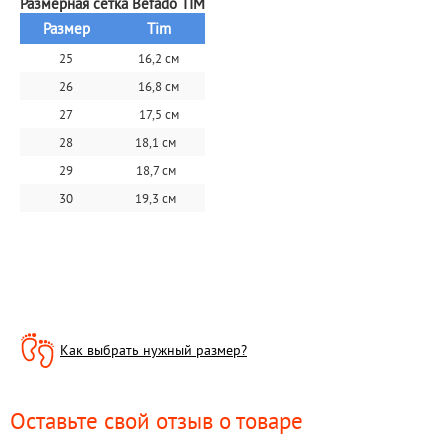
Размерная сетка Befado TIM
Размер
Tim
25
16,2 см
26
16,8 см
27
17,5 см
28
18,1 см  
29
18,7 см  
30
19,3 см  
Как выбрать нужный размер?
Оставьте свой отзыв о товаре