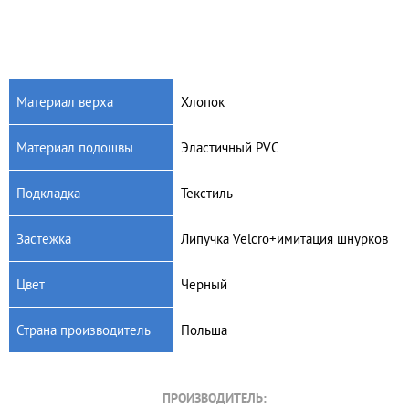
Материал верха
Хлопок
Материал подошвы
Эластичный PVC
Подкладка
Текстиль
Застежка
Липучка Velcro+имитация шнурков
Цвет
Черный
Страна производитель
Польша
ПРОИЗВОДИТЕЛЬ: