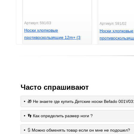
Артикул: 591/03
Артикул: 591/02
Носки хлопковые
Носки хлопковые
противоскользящие 12m+ (3
противоскользящ
пары/уп.) Babyono 591/03
пары/уп.) Babyon
100
100
грн.
грн.
Часто спрашивают
🎁 Не знаете где купить Детские носки Befado 001V03
👣 Как определить размер ноги ?
🔃 Можно обменять товар если он мне не подошел?