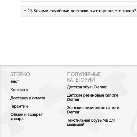
Артикул: 587/03
🚀 Какими службами доставки вы отправляете товар?
Носки хлопковые
противоскользящие 0m+ (3
пары/уп.) 587/03
100
грн.
STEPIKO
ПОПУЛЯРНЫЕ
КАТЕГОРИИ
Блог
Детская обувь Demar
Контакты
Детские резиновые сапоги
Доставка и оплата
Demar
Гарантии
Женские резиновые сапоги
Demar
Обмен и возврат
товара
Текстильная обувь MB для
малышей