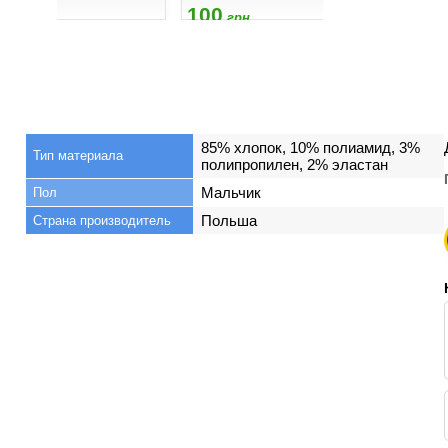
100
100
100
грн
грн.
грн.
85% хлопок, 10% полиамид, 3%
Тип материала
полипропилен, 2% эластан
Мальчик
Пол
Польша
Страна производитель