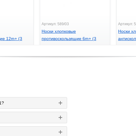
Артикул: 589/03
Артикул: 
Носки хлопковые
Носки х
ие 12m+ (3
противоскользящие 6m+ (3
антискол
o 591/02
пары/уп.) Babyono 589/03
уп.) Bab
100
100
грн.
грн
1?