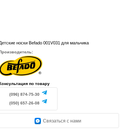
100
100
.
грн.
грн.
Детские носки Befado 001V031 для мальчика
Производитель:
Консультация по товару
(096) 874-75-30
(050) 657-26-08
Связаться c нами