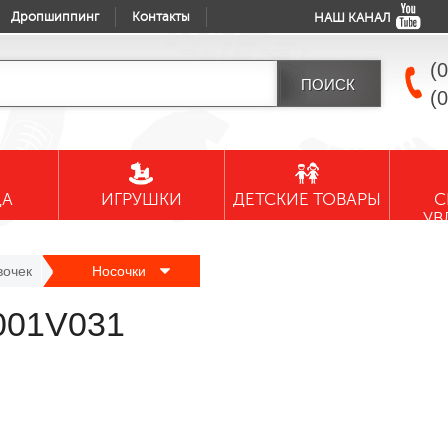
Дропшиппинг
Контакты
НАШ КАНАЛ
(
(
ДА
ИГРУШКИ
ДЕТСКИЕ ТОВАРЫ
С
УВ
вочек
Носочки
001V031