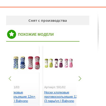
Снят с производства
ПОХОЖИЕ МОДЕЛИ
ртикул: 591/03
Артикул: 591/02
Артикул: 58
оски хлопковые
Носки хлопковые
Носки хло
ротивоскользящие 12m+
противоскользящие 12m+
противоск
3 пары/уп.) Babyono
(3 пары/уп.) Babyono
пары/уп.) 
91/03
591/02