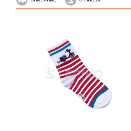
Артикул: 587/03
А
Носки хлопковые
Н
противоскользящие 0m+ (3
п
пары/уп.) 587/03
(
5