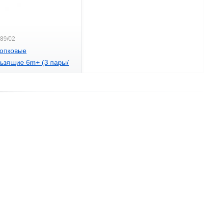
589/02
лопковые
ьзящие 6m+ (3 пары/
yono 589/02
.