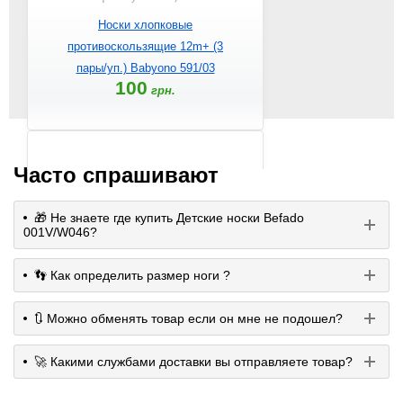
Носки хлопковые
противоскользящие 12m+ (3
пары/уп.) Babyono 591/03
100
грн.
Часто спрашивают
🎁 Не знаете где купить Детские носки Befado
001V/W046?
👣 Как определить размер ноги ?
Артикул: 591/02
🔃 Можно обменять товар если он мне не подошел?
Носки хлопковые
противоскользящие 12m+ (3
🚀 Какими службами доставки вы отправляете товар?
пары/уп.) Babyono 591/02
100
грн.