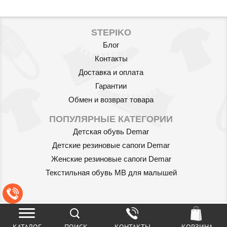
STEPIKO
Блог
Контакты
Доставка и оплата
Гарантии
Обмен и возврат товара
Артикул: 589/03
ПОПУЛЯРНЫЕ КАТЕГОРИИ
Детская обувь Demar
Носки хлопковые
Детские резиновые сапоги Demar
противоскользящие 6m+ (3
пары/уп.) Babyono 589/03
Женские резиновые сапоги Demar
100
грн.
Текстильная обувь MB для малышей