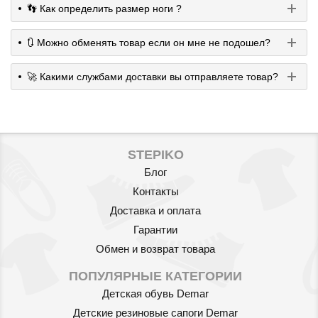
👣 Как определить размер ноги ?
Артикул: 591/02
🔃 Можно обменять товар если он мне не подошел?
Носки хлопковые
🚀 Какими службами доставки вы отправляете товар?
противоскользящие 12m+ (3
пары/уп.) Babyono 591/02
100
грн.
STEPIKO
Блог
Контакты
Доставка и оплата
Гарантии
Обмен и возврат товара
ПОПУЛЯРНЫЕ КАТЕГОРИИ
Артикул: 589/03
Детская обувь Demar
Носки хлопковые
Детские резиновые сапоги Demar