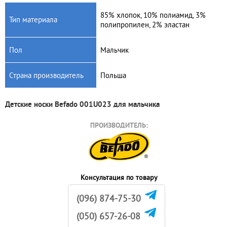
85% хлопок, 10% полиамид, 3%
Тип материала
полипропилен, 2% эластан
Артикул: 589/03
Артикул: 589/02
Пол
Мальчик
Носки хлопковые
Носки хлопковые
противоскользящие 6m+ (3
антискользящие 6m+ (3
пары/уп.) Babyono 589/03
пары/уп.) Babyono 589/02
Страна производитель
Польша
100
грн.
100
грн.
Детские носки Befado 001U023 для мальчика
ПРОИЗВОДИТЕЛЬ:
Консультация по товару
(096) 874-75-30
(050) 657-26-08