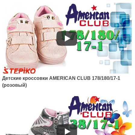
Артикул: 137/22-1
Детские кроcсовки AMERICAN CLUB 178/180/17-1
Детские кроссовки с LED
(розовый)
подсветкою American club
137/22-1 (белый)
1045
грн.