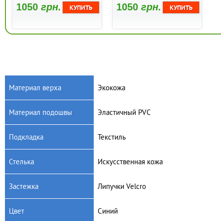
1050
грн.
1050
грн.
Материал верха
Экокожа
Материал подошвы
Эластичный PVC
Артикул: 124/22-1
Артикул: 124/22
Детские кроссовки
Детские кроссовки
Подкладка
Текстиль
American club 124/22-1
American club 124/22
(розовый)
(голубой)
1040
грн.
1040
грн.
Стелька
Искусственная кожа
Застежка
Липучки Velcrо
Цвет
Синий