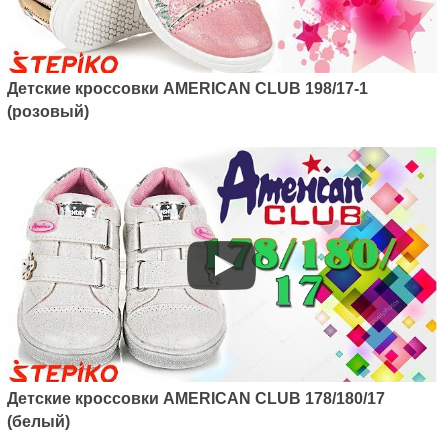
Артикул: 124/22-1
Детские кроссовки American
club 124/22-1 (розовый)
1040
грн.
Детские кроссовки AMERICAN CLUB 198/17-1
(розовый)
Артикул: 124/22
Детские кроссовки American
Детские кроссовки AMERICAN CLUB 178/180/17
club 124/22 (голубой)
1040
(белый)
грн.