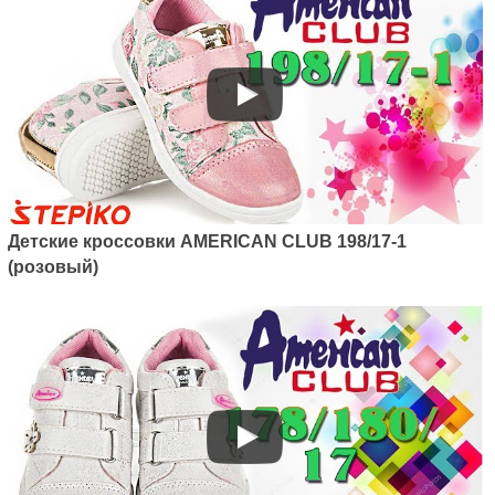
Артикул: 124/22
Детские кроссовки American
club 124/22 (голубой)
1040
грн.
Детские кроссовки AMERICAN CLUB 198/17-1
(розовый)