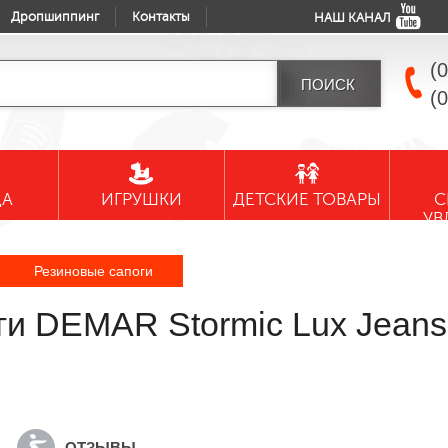
Дропшиппинг
Контакты
НАШ КАНАЛ
(
(
ДА
ИГРУШКИ
ДЕТСКИЕ ТОВАРЫ
С
УВ
Резиновые сапоги
ги DEMAR Stormic Lux Jeans
ОТЗЫВЫ