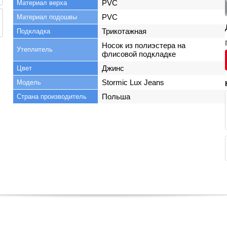
PVC
Материал верха
PVC
Материал подошвы
Трикотажная
Подкладка
Носок из полиэстера на
Утеплитель
флисовой подкладке
Джинс
Цвет
Stormic Lux Jeans
Модель
Польша
Страна производитель