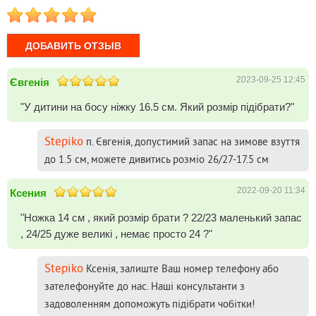
1
2
3
4
5
2023-09-25 12:45
Євгенія
"У дитини на босу ніжку 16.5 см. Який розмір підібрати?"
Stepiko
п. Євгенія, допустимий запас на зимове взуття
до 1.5 см, можете дивитись розміо 26/27-17.5 см
2022-09-20 11:34
Ксения
"Ножка 14 см , який розмір брати ? 22/23 маленький запас
, 24/25 дуже великі , немає просто 24 ?"
Stepiko
Ксенія, залиште Ваш номер телефону або
зателефонуйте до нас. Наші консультанти з
задоволенням допоможуть підібрати чобітки!