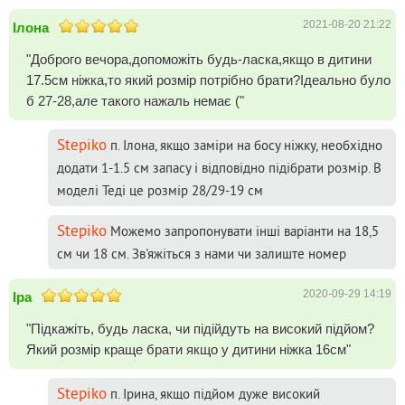
2021-08-20 21:22
Ілона
"Доброго вечора,допоможіть будь-ласка,якщо в дитини
17.5см ніжка,то який розмір потрібно брати?Ідеально було
б 27-28,але такого нажаль немає ("
Stepiko
п. Ілона, якщо заміри на босу ніжку, необхідно
додати 1-1.5 см запасу і відповідно підібрати розмір. В
моделі Теді це розмір 28/29-19 см
Stepiko
Можемо запропонувати інші варіанти на 18,5
см чи 18 см. Зв'яжіться з нами чи залиште номер
2020-09-29 14:19
Іра
"Підкажіть, будь ласка, чи підійдуть на високий підйом?
Який розмір краще брати якщо у дитини ніжка 16см"
Stepiko
п. Ірина, якщо підйом дуже високий