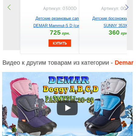
Артикул: 0300D
Артикул: 0026S
Детские резиновые сапоги
Детские босоножки B
DEMAR Mammut-S D (синий)
SUNNY 353X004
725
360
грн.
грн.
Видео к другим товарам из категории -
Demar