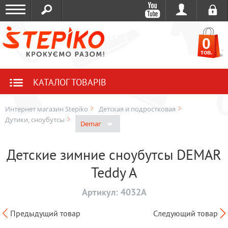
0
тов.
КАТАЛОГ ТОВАРІВ
Интернет магазин Stepiko
Детская и подростковая
Дутики, сноубутсы
Demar
Детские зимние сноубутсы DEMAR
Teddy A
Артикул:
4032A
Предыдущий товар
Следующий товар