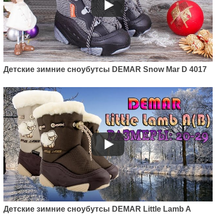
Детские зимние сноубутсы DEMAR Snow Mar D 4017
Артикул: 4010NE
Детские зимние дутики Demar
Snowmen 2 Silver NE
779
грн.
Детские зимние сноубутсы DEMAR Little Lamb A