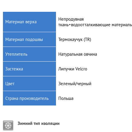
Непродувная
Материал верха
ткань+водоотталкивающие материал
Артикул: 1530NF
Артикул: 1510NE
Материал подошвы
Термокаучук (TR)
Детские зимние дутики
Детские зимние дутики
Demar Furry 2 NF
Demar Furry 2 Light Silver
NE
Утеплитель
Натуральная овчина
610
грн.
760
грн.
Застежка
Липучки Velcro
Цвет
Зеленый/черный
Страна производитель
Польша
Зимний тип изоляции