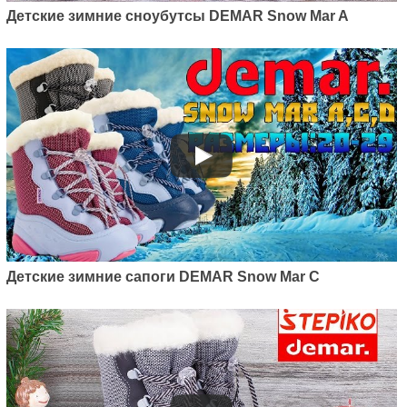
Furry 2 NF
Детские зимние сноубутсы DEMAR Snow Mar A
610
грн.
Артикул: 1510NE
Детские зимние сапоги DEMAR Snow Mar C
Детские зимние дутики Demar
Furry 2 Light Silver NE
760
грн.