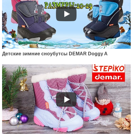
Артикул: 1201C
Детские зимние дутики Demar
Alex (серый)
899
грн.
Детские зимние сноубутсы DEMAR Doggy A
Артикул: 1530NF
Детские зимние дутики Demar