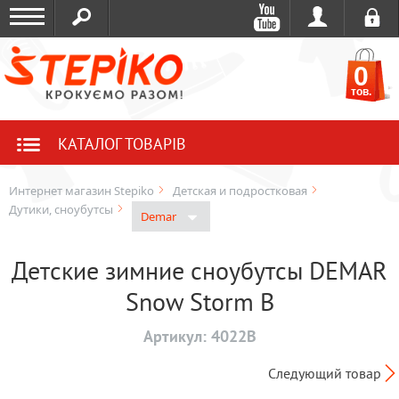
0
тов.
КАТАЛОГ ТОВАРІВ
Интернет магазин Stepiko
Детская и подростковая
Дутики, сноубутсы
Demar
Детские зимние сноубутсы DEMAR
Snow Storm B
Артикул:
4022B
Следующий товар