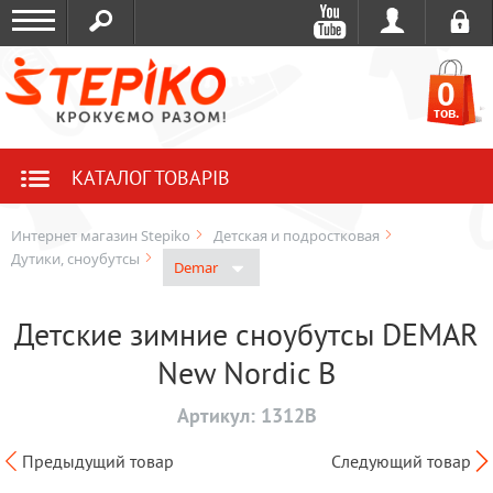
0
тов.
КАТАЛОГ ТОВАРІВ
Интернет магазин Stepiko
Детская и подростковая
Дутики, сноубутсы
Demar
Детские зимние сноубутсы DEMAR
New Nordic B
Артикул:
1312B
Предыдущий товар
Следующий товар