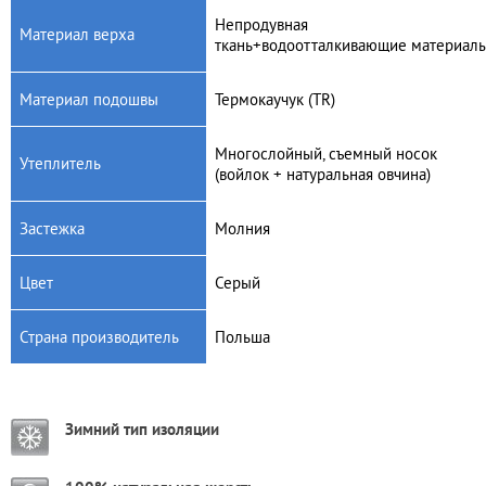
Непродувная
Материал верха
ткань+водоотталкивающие материал
Материал подошвы
Термокаучук (TR)
Многослойный, съемный носок
Утеплитель
(войлок + натуральная овчина)
Застежка
Молния
Цвет
Серый
Страна производитель
Польша
Зимний тип изоляции