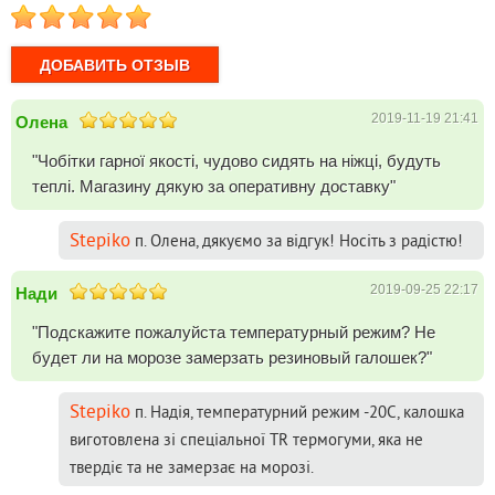
1
2
3
4
5
2019-11-19 21:41
Олена
"Чобітки гарної якості, чудово сидять на ніжці, будуть
теплі. Магазину дякую за оперативну доставку"
Stepiko
п. Олена, дякуємо за відгук! Носіть з радістю!
2019-09-25 22:17
Нади
"Подскажите пожалуйста температурный режим? Не
будет ли на морозе замерзать резиновый галошек?"
Stepiko
п. Надія, температурний режим -20С, калошка
виготовлена зі спеціальної TR термогуми, яка не
твердіє та не замерзає на морозі.