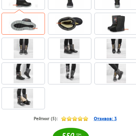
Отзивов:
3
Рейтинг (
5
):
550
грн.