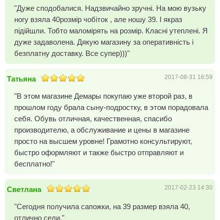
"Дуже сподобалися. Надзвичайно зручні. На мою вузьку
ногу взяла 40розмір чобіток , але ношу 39. І якраз
підійшли. Тобто маломірять на розмір. Класні утеплені. Я
дуже задаволена. Дякую магазину за оперативність і
безплатну доставку. Все супер)))"
2017-08-31 16:59
Татьяна
"В этом магазине Демары покупаю уже второй раз, в
прошлом году брала сыну-подростку, в этом порадовала
себя. Обувь отличная, качественная, спасибо
производителю, а обслуживание и цены в магазине
просто на высшем уровне! Грамотно консультируют,
быстро оформляют и также быстро отправляют и
бесплатно!"
2017-02-23 14:30
Светлана
"Сегодня получила сапожки, на 39 размер взяла 40,
отлично сели."