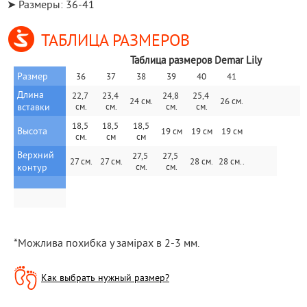
➤ Размеры: 36-41
ТАБЛИЦА РАЗМЕРОВ
                          Таблица размеров Demar Lily
Размер
36
37
38
39
40
41
Длина 
22,7 
23,4 
24,8 
25,4 
24 см.
26 см.
вставки
см.
см.
см.
см.
18,5 
18,5 
18,5
Высота
19 см
19 см
19 см
см.
см
см
Верхний 
27,5 
27,5 
27 см.
27 см.
28 см.
28 см..
контур
см.
cм.
*Можлива похибка у замірах в 2-3 мм.
Как выбрать нужный размер?