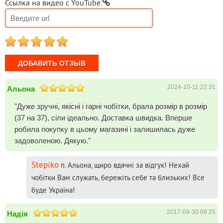
Ссылка на видео с YouTube:
1
2
3
4
5
2024-10-11 22:31
Альона
"Дуже зручні, якісні і гарні чобітки, брала розмір в розмір
(37 на 37), сіли ідеально. Доставка швидка. Вперше
робила покупку в цьому магазині і залишилась дуже
задоволеною. Дякую."
Stepiko
п. Альона, щиро вдячні за відгук! Нехай
чобітки Вам служать, бережіть себе та близьких! Все
буде Україна!
2017-09-30 09:25
Надія