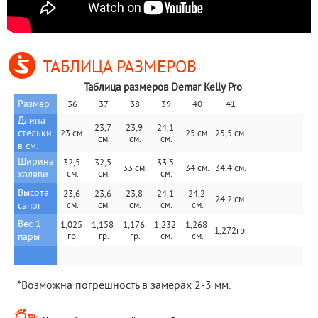
ТАБЛИЦА РАЗМЕРОВ
Таблица размеров Demar Kelly Pro
Размер
36
37
38
39
40
41
Длина 
23,7 
23,9 
24,1 
стельки 
23 см.
25 см.
25,5 см.
см.
см.
см.
в см.
Ширина 
32,5 
32,5 
33,5 
33 см.
34 см.
34,4 см.
халяви
см.
см.
cм.
Высота 
23,6 
23,6 
23,8 
24,1 
24,2 
24,2 см.
сапог
см.
см.
см.
cм.
см.
Вес 1 
1,025 
1,158 
1,176 
1,232 
1,268 
1,272гр.
пары
гр.
гр.
гр.
см.
см.
 *Возможна погрешность в замерах 2-3 мм.