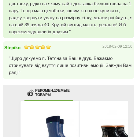
доставку, рідко на якому сайті доставка безкоштовна на 1
пару. Тепер маю ці чобітки, іншим хто хоче купити їх,
раджу звернути увагу на розмірну сітку, маломірні йдуть, я
на свій 39 взяла 40. Крутий вигляд мають, реально! Я б
порекомендували їх друзям."
2018-02-09 12:10
Stepiko
"Щиро дякуємо п. Тетяна за Ваш відгук. Бажаємо
отримувати від взуття лише позитивні емоції! Завжди Вам
раді!"
РЕКОМЕНДУЕМЫЕ
ТОВАРЫ