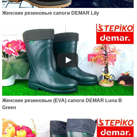
Артикул: 0220C
Женские резиновые сапоги DEMAR Lily
Женские пенковые сапоги Demar
Luna С (красные)
775
грн.
Женские резиновые (EVA) сапоги DEMAR Luna B
Green
Артикул: 0325C
Женские пеночные сапоги
Demar VIBES-M C