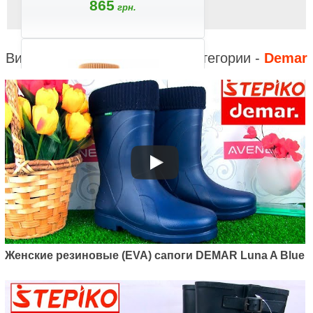
865
грн.
Видео к другим товарам из категории -
Demar
Артикул: 0466BR
Женские и подростковые
резиновые сапоги Demar Young
Fur 2R (зелёный)
865
грн.
Женские резиновые (EVA) сапоги DEMAR Luna A Blue