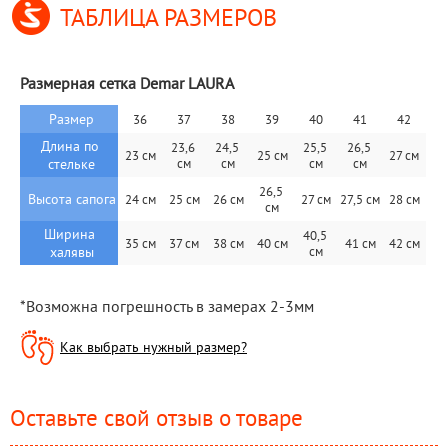
ТАБЛИЦА РАЗМЕРОВ
Размерная сетка Demar LAURA
Размер
36
37
38
39
40
41
42
Длина по 
23,6 
24,5 
25,5 
26,5 
23 cм
25 см
27 см
стельке
см
см
см
см
26,5 
Высота сапога
24 cм
25 см
26 см
27 см
27,5 см
28 см
см
Ширина 
40,5 
35 cм
37 см
38 см
40 см
41 см
42 см
халявы
см
*Возможна погрешность в замерах 2-3мм
Как выбрать нужный размер?
Оставьте свой отзыв о товаре