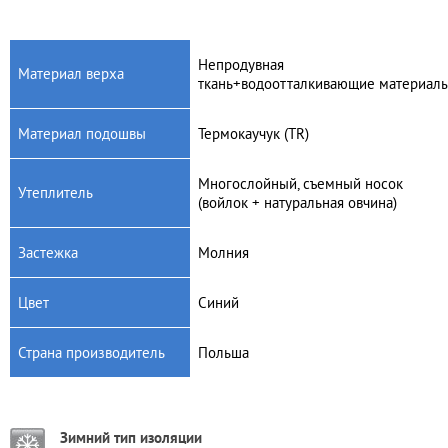
Непродувная
Материал верха
ткань+водоотталкивающие материал
Артикул: 1530NF
Артикул: 1510NE
Материал подошвы
Термокаучук (TR)
Детские зимние дутики
Детские зимние дутики
Demar Furry 2 NF
Demar Furry 2 Light Silver
NE
Многослойный, съемный носок
610
грн.
Утеплитель
760
грн.
(войлок + натуральная овчина)
Застежка
Молния
Цвет
Синий
Страна производитель
Польша
Зимний тип изоляции