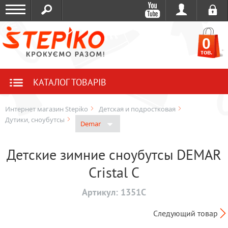
0
тов.
КАТАЛОГ ТОВАРІВ
Интернет магазин Stepiko
Детская и подростковая
Дутики, сноубутсы
Demar
Детские зимние сноубутсы DEMAR
Cristal C
Артикул:
1351C
Следующий товар