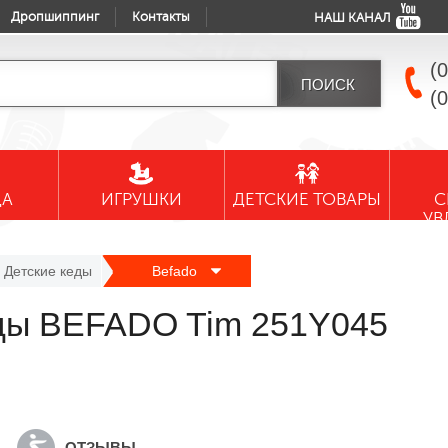
Дропшиппинг
Контакты
НАШ КАНАЛ
(
(
ДА
ИГРУШКИ
ДЕТСКИЕ ТОВАРЫ
С
УВ
Детские кеды
Befado
еды BEFADO Tim 251Y045
ОТЗЫВЫ