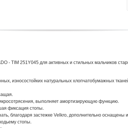
O - TIM 251Y045 для активных и стильных мальчиков стар
нных, износостойких натуральных хлопчатобумажных ткане
шащая.
микросотрясения, выполняет амортизирующую функцию.
шая фиксация стопы.
вать, благодаря застежке Velkro, дополнительно оснащен
подьему стопы.