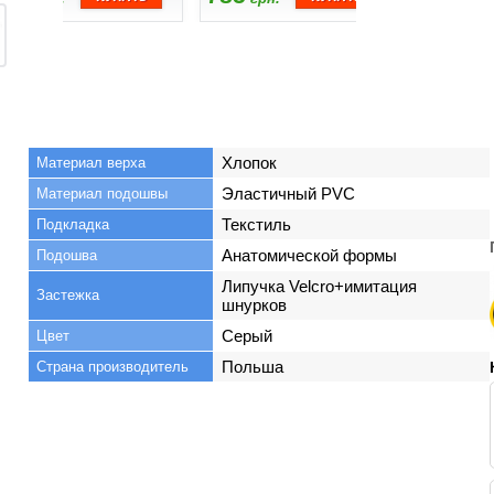
Хлопок
Материал верха
Эластичный PVC
Материал подошвы
Текстиль
Подкладка
Анатомической формы
Подошва
Липучка Velcro+имитация
Застежка
шнурков
Серый
Цвет
Польша
Страна производитель