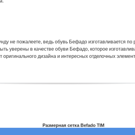
а.
кунду не пожалеете, ведь обувь Бефадо изготавливается п
ть уверены в качестве обуви Бефадо, которое изготавливае
от оригинального дизайна и интересных отделочных элементо
Размерная сетка Befado TIM