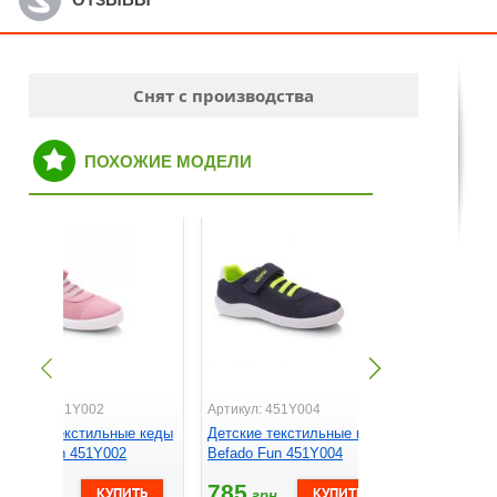
Снят с производства
ПОХОЖИЕ МОДЕЛИ
ртикул: 451Y002
Артикул: 451Y004
Артикул: 3
етские текстильные кеды
Детские текстильные кеды
Детские т
efado Fun 451Y002
Befado Fun 451Y004
Befado Ti
785
785
625
грн.
грн.
грн