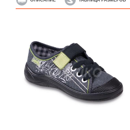
Артикул: 212P072
А
Детские текстильные кеды
Д
Befado Maxi 212P072
B
475
грн.