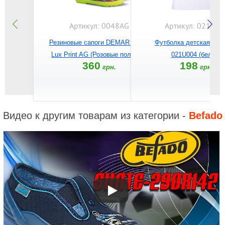
Артикул: 0048AG
Артикул: 021U00
Резиновые сапоги DEMAR Hawai
Футболка детская BE
Lux Print AG (Розовые полоски)
021U004 (белый)
360
198
грн.
грн.
Видео к другим товарам из категории -
Befado