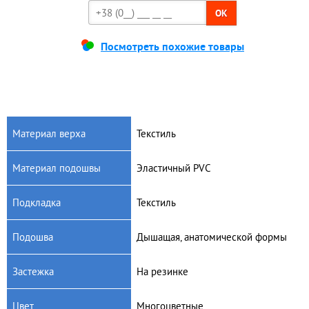
OK
Посмотреть похожие товары
Материал верха
Текстиль
Материал подошвы
Эластичный PVC
Подкладка
Текстиль
Подошва
Дышащая, анатомической формы
Застежка
На резинке
Цвет
Многоцветные