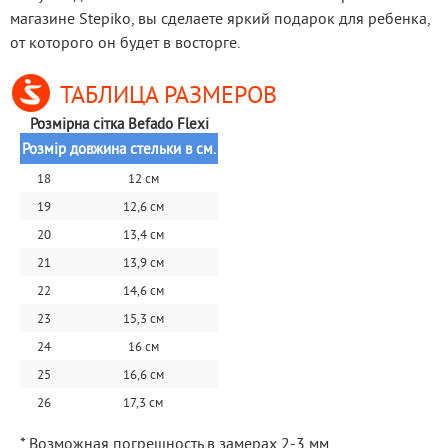
магазине Stepiko, вы сделаете яркий подарок для ребенка, 
от которого он будет в восторге.
ТАБЛИЦА РАЗМЕРОВ
Розмірна сітка Befado Flexi
Розмір
довжина стельки в см.
18
12 см
19
12,6 см
20
13,4 см
21
13,9 см
22
14,6 см
23
15,3 см
24
16 см
25
16,6 см
26
17,3 см
* Возможная погрешность в замерах 2-3 мм.