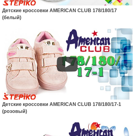
Детские кроссовки American
Детские кроссовки AMERICAN CLUB 178/180/17
club 124/22 (голубой)
1040
(белый)
грн.
Артикул: 137/22-1
Детские кроcсовки AMERICAN CLUB 178/180/17-1
Детские кроссовки с LED
(розовый)
подсветкою American club
137/22-1 (белый)
1045
грн.