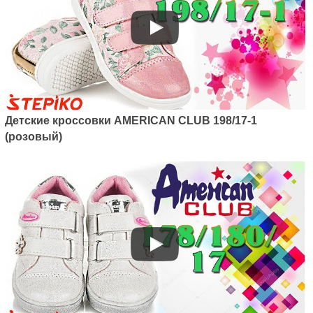
Артикул: 124/22-1
Детские кроссовки American
club 124/22-1 (розовый)
1040
грн.
Детские кроссовки AMERICAN CLUB 198/17-1
(розовый)
Артикул: 124/22