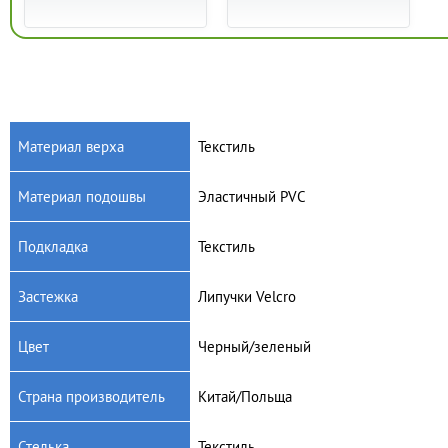
Материал верха
Текстиль
Материал подошвы
Эластичный PVC
Артикул: 124/22-1
Артикул: 124/22
Детские кроссовки
Детские кроссовки
Подкладка
Текстиль
American club 124/22-1
American club 124/22
(розовый)
(голубой)
1040
грн.
1040
грн.
Застежка
Липучки Velcrо
Цвет
Черный/зеленый
Страна производитель
Китай/Польща
Стелька
Текстиль