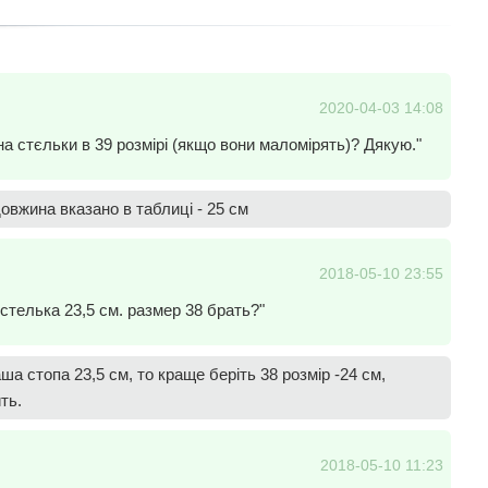
2020-04-03 14:08
а стєльки в 39 розмірі (якщо вони маломірять)? Дякую."
довжина вказано в таблиці - 25 см
2018-05-10 23:55
стелька 23,5 см. размер 38 брать?"
а стопа 23,5 см, то краще беріть 38 розмір -24 см,
ть.
2018-05-10 11:23