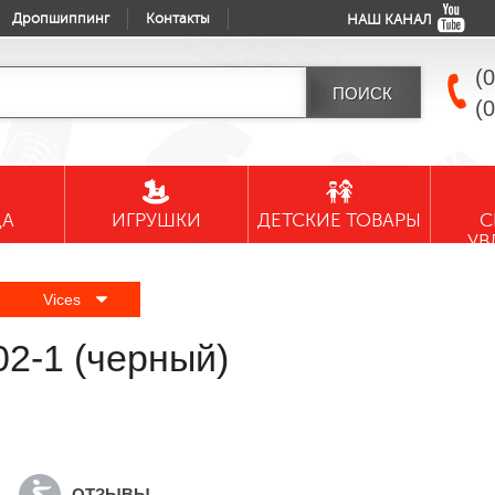
Дропшиппинг
Контакты
НАШ КАНАЛ
(
(
ДА
ИГРУШКИ
ДЕТСКИЕ ТОВАРЫ
С
УВ
Vices
2-1 (черный)
ОТЗЫВЫ