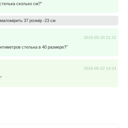
стелька сколько см?"
маломірить 37 розмір -23 см
2016-05-20 21:12
нтиметров стелька в 40 размере?"
2016-05-22 14:24
"