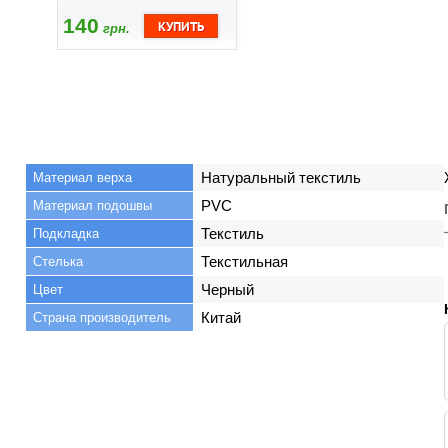
140
грн.
Натуральный текстиль
Материал верха
PVC
Материал подошвы
Текстиль
Подкладка
Текстильная
Стелька
Черный
Цвет
Китай
Страна производитель