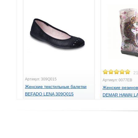
21
Артикул: 309Q015
Артикул: 0077EB
Женские текстильные балетки
Женские резинов
BEFADO LENA 309Q015
DEMAR HAWAI L
EB (Саламандра
390
грн.
975
грн.