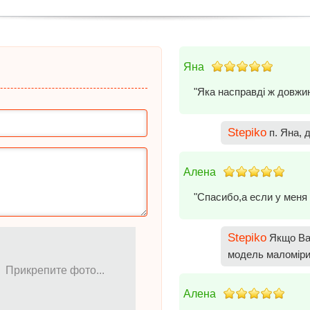
Яна
"Яка насправді ж довжин
Stepiko
п. Яна, 
Алена
"Спасибо,а если у меня 
Stepiko
Якщо Ваш
модель маломіри
Прикрепите фото...
Алена