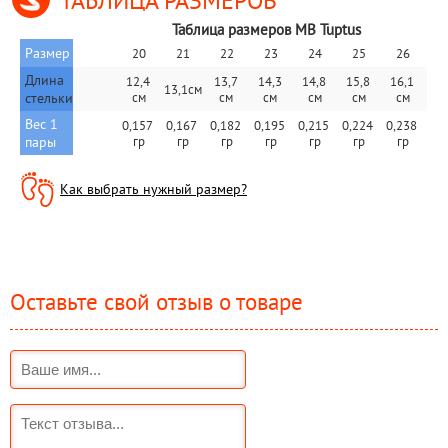
ТАБЛИЦА РАЗМЕРОВ
Таблица размеров MB Tuptus
Размер
20
21
22
23
24
25
26
2
Длина
12,4 
13,7 
14,3 
14,8 
15,8 
16,1 
16,
13,1см
стельки
cм
см 
см 
см
см
см
с
Вес 1 
0,157 
0,167 
0,182 
0,195 
0,215 
0,224 
0,238 
0,2
пары
гр
гр
гр
гр
гр
гр
гр
г
Как выбрать нужный размер?
Оставьте свой отзыв о товаре