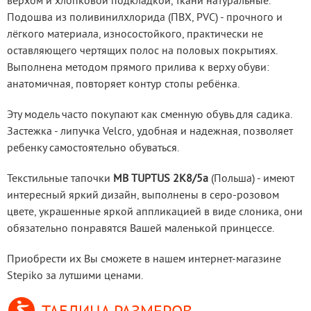
верхом и хлопковой подкладкой, ткани натуральные. 
Подошва из поливинилхлорида (ПВХ, PVC) - прочного и 
лёгкого материала, износостойкого, практически не 
оставляющего чертящих полос на половых покрытиях. 
Выполнена методом прямого прилива к верху обуви: 
анатомичная, повторяет контур стопы ребёнка.
Эту модель часто покупают как сменную обувь для садика. 
Застежка - липучка Velcro, удобная и надежная, позволяет 
ребенку самостоятельно обуваться.
Текстильные тапочки 
MB TUPTUS 2K8/5а
 (Польша) - имеют 
интересный яркий дизайн, выполнены в серо-розовом 
цвете, украшенные яркой аппликацией в виде слоника, они 
обязательно понравятся Вашей маленькой принцессе.
Приобрести их Вы сможете в нашем интернет-магазине 
Stepiko за лутшими ценами.