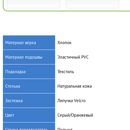
Материал верха
Хлопок
Материал подошвы
Эластичный PVC
Артикул: 3T1/1a
Артикул: 4BT8/3a
Детская текстильная обувь
Детские текстильные кеды
Подкладка
Текстиль
MB GUMIS 3T1/1a
МB STOKROTKA 4BT8/3a
195
грн.
250
грн.
Стелька
Натуральная кожа
Застежка
Липучка Velcro
Цвет
Серый/Оранжевый
Страна производитель
Польша