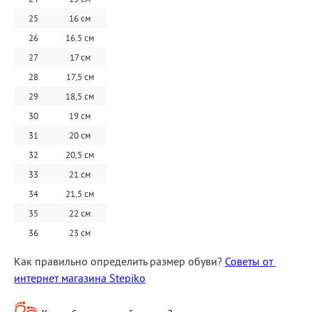
25
16 см
26
16.5 см
27
17 см
28
17,5 см
29
18,5 см
30
19 см
31
20 см
32
20,5 см
33
21 см
34
21,5 см
35
22 см
36
23 см
Как правильно определить размер обуви? 
Советы от 
интернет магазина Stepiko