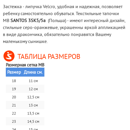
Застежка - липучка Velcro, удобная и надежная, позволяет 
ребенку самостоятельно обуваться. Текстильные тапочки 
MB 
SANTOS 3SK5/5a
  (Польша) - имеют интересный дизайн, 
стильные cеро-оранжевые, украшенны яркой аппликацией 
в виде дракончика, обязательно понравятся Вашему 
маленькому сынишке.
ТАБЛИЦА РАЗМЕРОВ
Размерная сетка MB
Размер
Длина см.
18
11 см
19
12 см
20
12,5 см
21
13 см
22
13,5 см
23
14,5 см
24
15 см