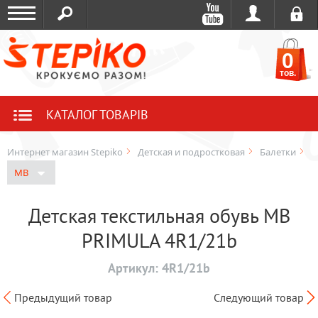
0
тов.
КАТАЛОГ ТОВАРІВ
Интернет магазин Stepiko
Детская и подростковая
Балетки
MB
Детская текстильная обувь MB
PRIMULA 4R1/21b
Артикул:
4R1/21b
Предыдущий товар
Следующий товар