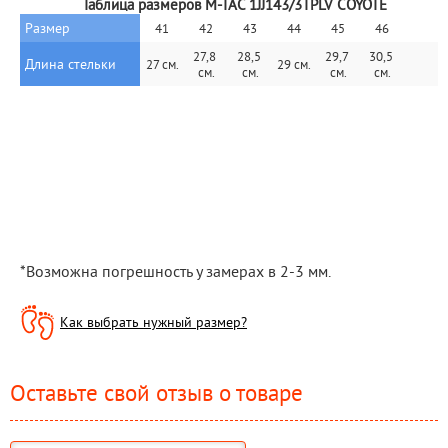
Таблица размеров M-TAC 1JJ143/3TPLV COYOTE
Размер
41
42
43
44
45
46
27,8 
28,5 
29,7 
30,5 
Длина стельки
27 см.
29 см.
см.
см.
см.
см.
*Возможна погрешность у замерах в 2-3 мм.
Как выбрать нужный размер?
Оставьте свой отзыв о товаре