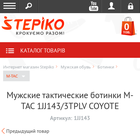
0
тов.
КАТАЛОГ ТОВАРІВ
Интернет магазин Stepiko
Мужская обувь
Ботинки
M-TAC
Мужские тактические ботинки M-
TAC 1JJ143/3TPLV COYOTE
Артикул:
1JJ143
Предыдущий товар