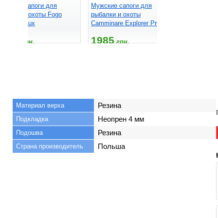
ужские сапоги для
Мужские сапоги для
Мужские с
ыбалки и охоты Fogo
рыбалки и охоты
рыбалки и
TSM-04 Lux
Camminare Explorer Pro
Camminare 
1779
1985
1395
грн.
грн.
гр
Резина
Материал верха
Неопрен 4 мм
Подкладка
Резина
Подошва
Польша
Страна производитель