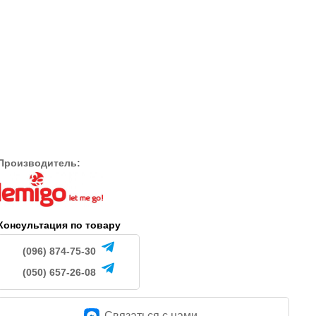
апоги для
Мужские сапоги для
Мужские сапоги дл
 охоты
рыбалки и охоты
рыбалки и охоты
Forester
Camminare Voyager Camo
Camminare Voyager
1175
995
н.
грн.
грн.
Производитель:
Консультация по товару
(096) 874-75-30
(050) 657-26-08
Связаться c нами