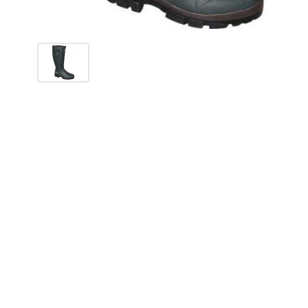
Мужские сапоги для
М
рыбалки и охоты
р
Camminare Voyager
E
995
грн.