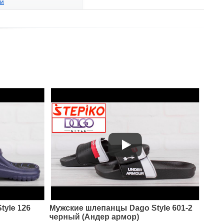
ий
.
yle 126
Мужские шлепанцы Dago Style 601-2
черный (Андер армор)