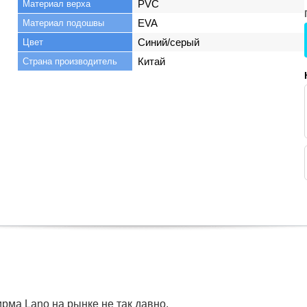
PVC
Материал верха
EVA
Материал подошвы
Синий/серый
Цвет
Китай
Страна производитель
ма Lano на рынке не так давно.