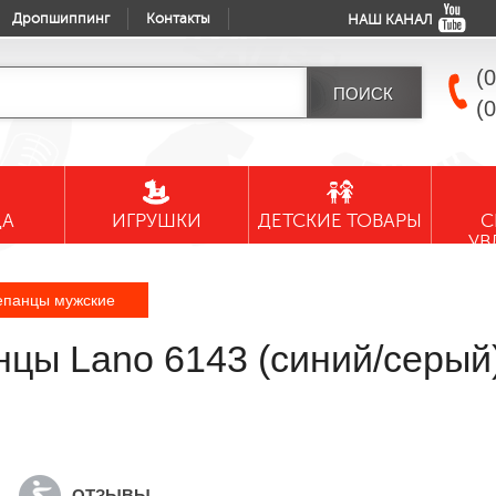
Дропшиппинг
Контакты
НАШ КАНАЛ
(
(
ДА
ИГРУШКИ
ДЕТСКИЕ ТОВАРЫ
С
УВ
панцы мужские
цы Lano 6143 (синий/серый
ОТЗЫВЫ