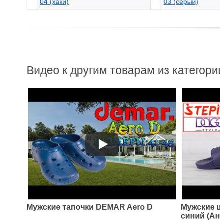
04 (хаки)
03 (серый)
275
275
грн.
грн.
Видео к другим товарам из категори
Артикул: 126-2
Мужские шлепанцы Dago Style
126-2 синий (паук красный)
Мужские тапочки DEMAR Aero D
Мужские 
синий (А
255