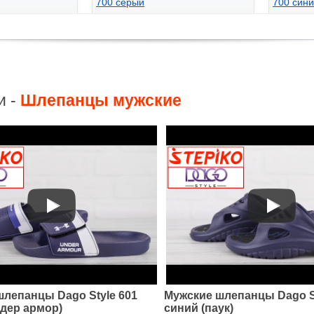
700 серый
700 син
265
265
грн.
грн
и -
Шлепанцы мужские
шлепанцы Dago Style 601
Мужские шлепанцы Dago St
ндер армор)
синий (паук)