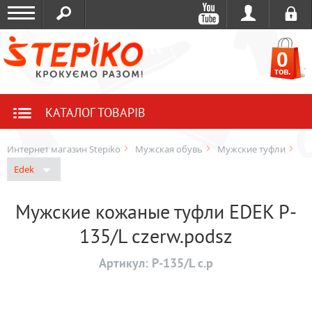
0
тов.
КАТАЛОГ ТОВАРІВ
Интернет магазин Stepiko
Мужская обувь
Мужские туфли
Edek
Мужские кожаные туфли EDEK P-
135/L czerw.podsz
Артикул:
P-135/L c.p