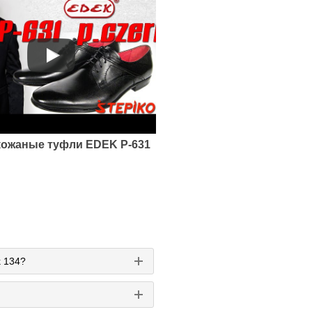
кожаные туфли EDEK P-631
k 134?