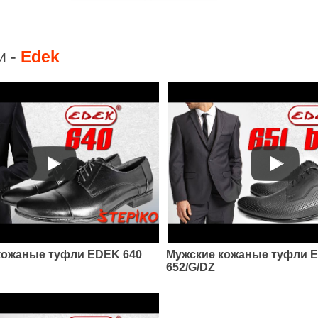
и -
Edek
кожаные туфли EDEK 640
Мужские кожаные туфли 
652/G/DZ