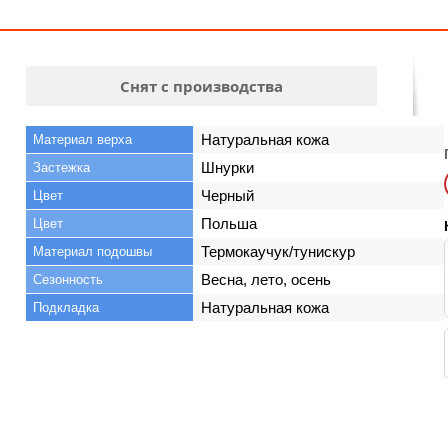
Снят с производства
Натуральная кожа
Материал верха
Шнурки
Застежка
Черный
Цвет
Польша
Цвет
Термокаучук/тунискур
Материал подошвы
Весна, лето, осень
Сезонность
Натуральная кожа
Подкладка