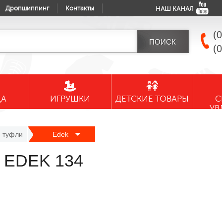
Дропшиппинг
Контакты
НАШ КАНАЛ
(
(
ДА
ИГРУШКИ
ДЕТСКИЕ ТОВАРЫ
С
УВ
 туфли
Edek
 EDEK 134