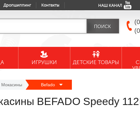
Дропшиппинг
Контакты
НАШ КАНАЛ
(
(
ДА
ИГРУШКИ
ДЕТСКИЕ ТОВАРЫ
С
УВ
Мокасины
Befado
окасины BEFADO Speedy 11