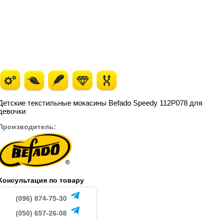
495
495
.
грн.
грн.
Детские текстильные мокасины Befado Speedy 112P078 для
девочки
Производитель:
Консультация по товару
(096) 874-75-30
(050) 657-26-08