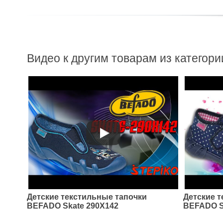
399
198
грн.
грн.
Видео к другим товарам из категори
Детские текстильные тапочки
Детские 
BEFADO Skate 290X142
BEFADO S