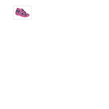
495
грн.