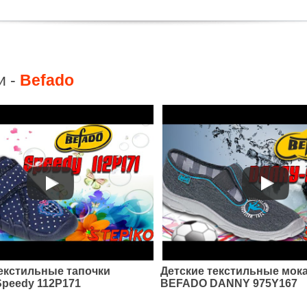
и -
Befado
текстильные тапочки
Детские текстильные мок
peedy 112P171
BEFADO DANNY 975Y167