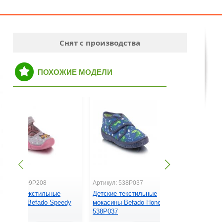
Снят с производства
ПОХОЖИЕ МОДЕЛИ
ртикул: 109P208
Артикул: 538P037
Артикул: 2
етские текстильные
Детские текстильные
Детские т
окасины Befado Speedy
мокасины Befado Honey
мокасины 
09P208
538P037
290Y210