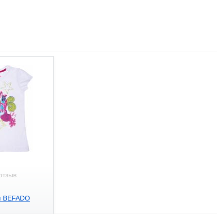
отзыв..
ая BEFADO