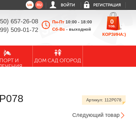
UA
RU
ВОЙТИ
РЕГИСТРАЦИЯ
050) 657-26-08
0
Пн-Пт
10:00 - 18:00
тов.
099) 509-01-72
Сб-Вс
- выходной
КОРЗИНА:)
ПОРТ И
ДОМ САД ОГОРОД
ЛЕЧЕНИЯ
2P078
Артикул:
112P078
Следующий товар