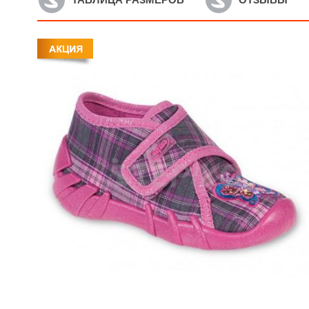
Артикул: 290X221
А
Детские текстильные
Д
мокасины Befado Skate
м
290X221
1