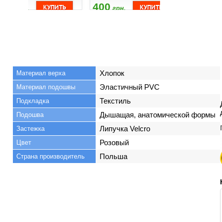
400
400
525
грн.
грн.
грн
Хлопок
Материал верха
Эластичный PVC
Материал подошвы
Текстиль
Подкладка
Дышащая, анатомической формы
Подошва
Липучка Velcro
Застежка
Розовый
Цвет
Польша
Страна производитель