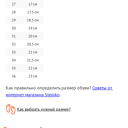
27
17 см
28
17,5 см
29
18,5 см
30
19 см
31
20 см
32
20,5 см
33
21 см
34
21,5 см
35
22 см
36
23 см
Как правильно определить размер обуви? 
Советы от 
интернет магазина Stepiko
Как выбрать нужный размер?