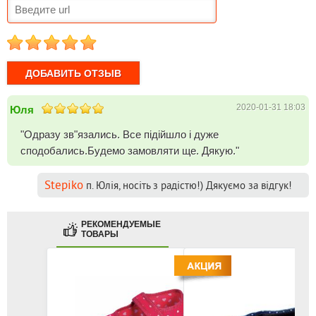
1
2
3
4
5
2020-01-31 18:03
Юля
"Одразу зв"язались. Все підійшло і дуже
сподобались.Будемо замовляти ще. Дякую."
Stepiko
п. Юлія, носіть з радістю!) Дякуємо за відгук!
РЕКОМЕНДУЕМЫЕ
ТОВАРЫ