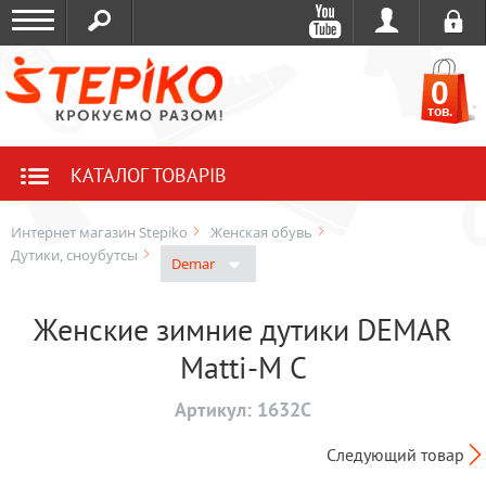
0
тов.
КАТАЛОГ ТОВАРІВ
Интернет магазин Stepiko
Женская обувь
Дутики, сноубутсы
Demar
Женские зимние дутики DEMAR
Matti-M C
Артикул:
1632C
Следующий товар