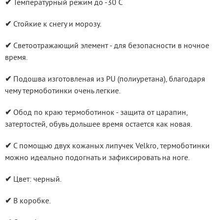
✔
 Температурный режим до -30 С
✔
 Стойкие к снегу и морозу.
✔
 Светоотражающий элемент - для безопасности в ночное 
время.
✔
 Подошва изготовленая из PU (полиуретана), благодаря 
чему термоботинки очень легкие.
✔
 Обод по краю термоботинок - защита от царапин, 
затертостей, обувь дольшее время остается как новая.
✔
 С помощью двух кожаных липучек Velkro, термоботинки 
можно идеально подогнать и зафиксировать на ноге.
✔
 Цвет: черный.
✔
 В коробке.