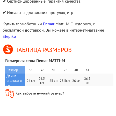
✔
 Сертифицированные, гарантия качества.
✔
 Идеальны для зимних прогулок, игр!
Купить термоботинки 
Demar
 Matti-M C недорого, с 
бесплатной доставкой, Вы можете в интернет-магазине 
Stepiko
ТАБЛИЦА РАЗМЕРОВ
Размерная сетка Demar MATTI-M
Размер
36
37
38
39
40
41
Длина 
24,5 
26,5 
стельки в 
24 см
25 см
25,5см
26 см
см
см
см.
Как выбрать нужный размер?