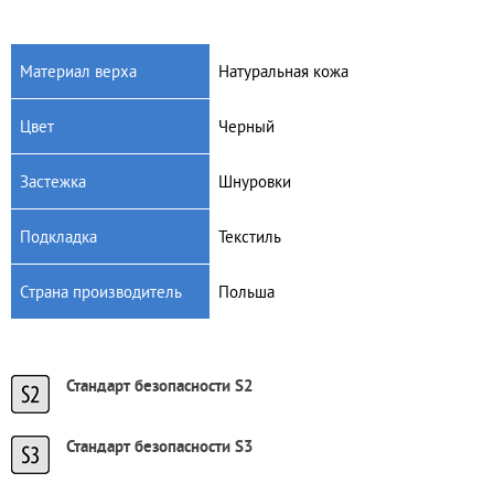
Материал верха
Натуральная кожа
Цвет
Черный
Артикул: 0162L
Артикул: 3163
Мужские защитные
Мужские резиновые сапоги
Застежка
Шнуровки
резиновые сапоги DEMAR
DEMAR Maxx b
Grander OB SRA Black Lux
380
грн.
1175
грн.
Подкладка
Текстиль
Страна производитель
Польша
Стандарт безопасности S2
Стандарт безопасности S3