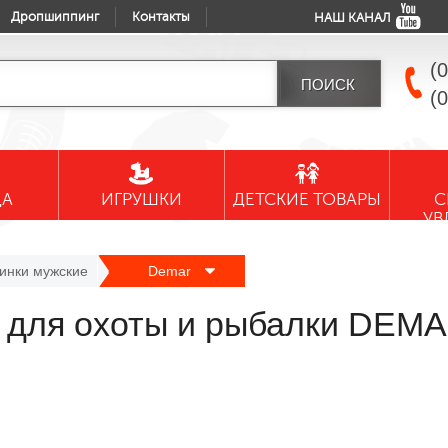
Дропшиппинг
Контакты
НАШ КАНАЛ
(
(
ДА
ИГРУШКИ
ДЕТСКИЕ ТОВАРЫ
С
УВ
инки мужские
Demar
 для охоты и рыбалки DEMA