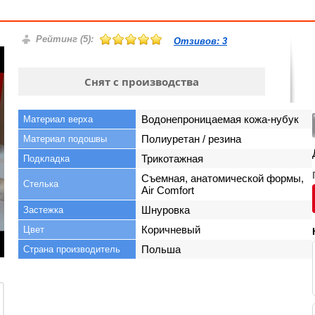
Рейтинг (
5
):
Отзивов:
3
Снят с производства
Водонепроницаемая кожа-нубук
Материал верха
Полиуретан / резина
Материал подошвы
Трикотажная
Подкладка
Съемная, анатомической формы,
Стелька
Air Comfort
Шнуровка
Застежка
Коричневый
Цвет
Польша
Страна производитель