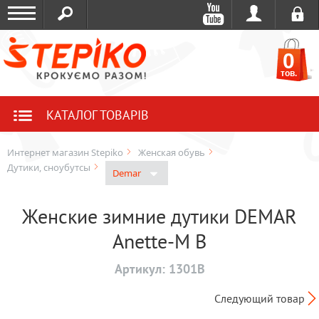
0
тов.
КАТАЛОГ ТОВАРІВ
Интернет магазин Stepiko
Женская обувь
Дутики, сноубутсы
Demar
Женские зимние дутики DEMAR
Anette-M B
Артикул:
1301B
Следующий товар