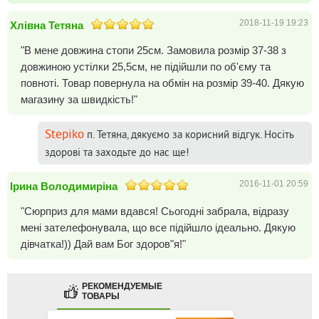
2018-11-19 19:23
Хлівна Тетяна
"В мене довжина стопи 25см. Замовила розмір 37-38 з
довжиною устілки 25,5см, не підійшли по об'єму та
повноті. Товар повернула на обмін на розмір 39-40. Дякую
магазину за швидкість!"
Stepiko
п. Тетяна, дякуємо за корисний відгук. Носіть
здорові та заходьте до нас ще!
2016-11-01 20:59
Ірина Володимиріна
"Сюрприз для мами вдався! Сьогодні забрала, відразу
мені зателефонувала, що все підійшло ідеально. Дякую
дівчатка!)) Дай вам Бог здоров"я!"
РЕКОМЕНДУЕМЫЕ
ТОВАРЫ