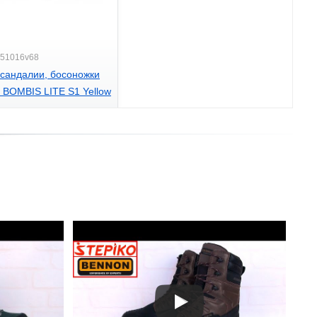
Z51016v68
 сандалии, босоножки
BOMBIS LITE S1 Yellow
рн.