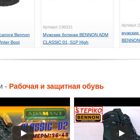
Артикул: 
Артикул: C90221
мужские
сапоги Bennon
Мужские ботинки BENNON ADM
BENNON 
inter Boot
CLASSIC 01, S1P High
NM
895
1390
грн.
г
и -
Рабочая и защитная обувь