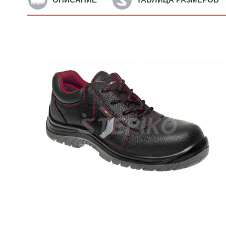
Артикул: Z51016v68
А
мужские сандалии,
М
босоножки BENNON
к
BOMBIS LITE S1 Yellow
S
NM