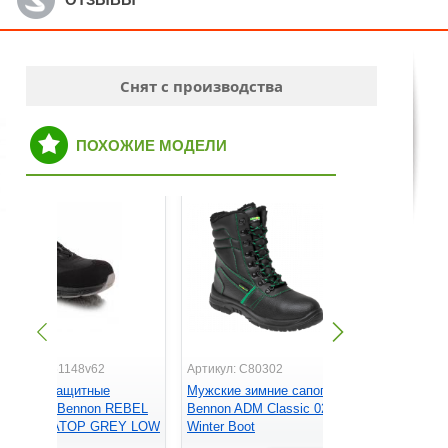
Снят с производства
ПОХОЖИЕ МОДЕЛИ
ртикул: Z61148v62
Артикул: C80302
Артикул: C
ужские защитные
Мужские зимние сапоги
Мужские 
россовки Bennon REBEL
Bennon ADM Classic 02
ADM CLAS
1P ESD ATOP GREY LOW
Winter Boot
High