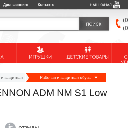
Дропшиппинг
Контакты
НАШ КАНАЛ
(
(
ДА
ИГРУШКИ
ДЕТСКИЕ ТОВАРЫ
С
УВ
 и защитная
Рабочая и защитная обувь
BENNON ADM NM S1 Low
ОТЗЫВЫ