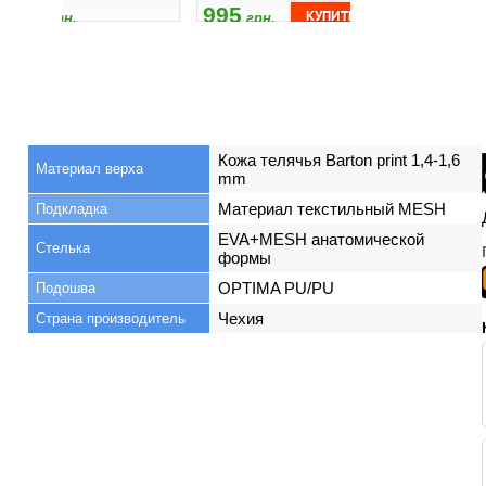
2300
995
895
грн.
грн.
грн
Кожа телячья Barton print 1,4-1,6
Материал верха
mm
Материал текстильный MESH
Подкладка
EVA+MESH анатомической
Стелька
формы
OPTIMA PU/PU
Подошва
Чехия
Страна производитель