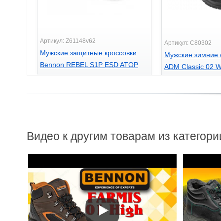
Артикул: Z61148v62
Артикул: C80302
Мужские защитные кроссовки
Мужские зимние 
Bennon REBEL S1P ESD ATOP
ADM Classic 02 W
GREY LOW
995
2300
грн.
грн.
Видео к другим товарам из категори