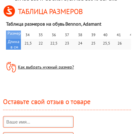
ТАБЛИЦА РАЗМЕРОВ
Таблица размеров на обувь Bennon, Adamant
Размер
34
35
36
37
38
39
40   
41  
42
Длина 
 21,5
22
22,5
23
24
25
25,5
26
2
в см
Как выбрать нужный размер?
Оставьте свой отзыв о товаре