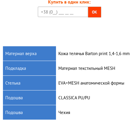
Купить в один клик:
OK
Материал верха
Кожа телячья Barton print 1,4-1,6 mm
Подкладка
Материал текстильный MESH
Стелька
EVA+MESH анатомической формы
Подошва
CLASSICA PU/PU
Подошва
Чехия