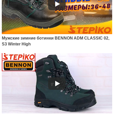
Артикул: Z51016v68
мужские сандалии, босоножки
BENNON BOMBIS LITE S1
Yellow NM
Мужские зимние ботинки BENNON ADM CLASSIC 02,
1390
грн.
S3 Winter High