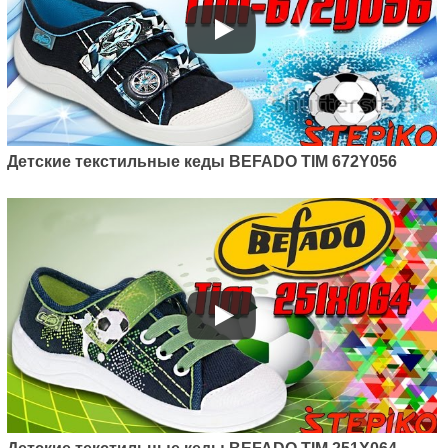
Детские текстильные кеды BEFADO TIM 672Y056
Артикул: 212P072
Детские текстильные кеды
Befado Maxi 212P072
475
грн.