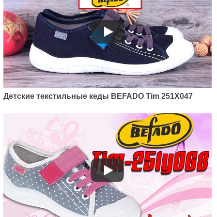
Артикул: 451Y004
Детские текстильные кеды
Befado Fun 451Y004
785
грн.
Детские текстильные кеды BEFADO Tim 251X047
Артикул: 351X002