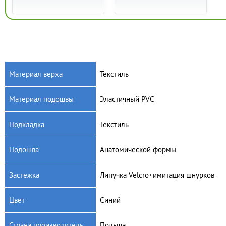
Материал верха
Текстиль
Материал подошвы
Эластичный PVC
Артикул: 351X002
Артикул: 907P121
Детские текстильные кеды
Детские текстильные кеды
Подкладка
Текстиль
Befado Tim 351X002
Befado Maxi 907P121
625
грн.
400
грн.
Подошва
Анатомической формы
Застежка
Липучка Velcro+имитация шнурков
Цвет
Синий
Страна производитель
Польша