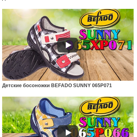
Детские босоножки BEFADO SUNNY 065P071