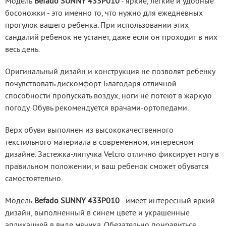
Модель
 Befado SUNNY 433P010
 - яркие, легкие и удобные 
босоножки - это именно то, что нужно для ежедневных 
прогулок вашего ребенка. При использовании этих 
сандалий ребенок не устанет, даже если он проходит в них 
весь день.
Оригинальный дизайн и конструкция не позволят ребенку 
почувствовать дискомфорт. Благодаря отличной 
способности пропускать воздух, ноги не потеют в жаркую 
погоду. Обувь рекомендуется врачами-ортопедами.
Верх обуви выполнен из высококачественного 
текстильного материала в современном, интересном 
дизайне. Застежка-липучка Velcro отлично фиксирует ногу в 
правильном положении, и ваш ребенок сможет обуватся 
самостоятельно.
Модель
 Befado SUNNY 433P010
 - имеет интересный яркий 
дизайн, выполненный в синем цвете и украшенные 
апликацией в виде мячика. Обезательно понравиться 