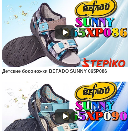
Детские босоножки BEFADO SUNNY 065P086