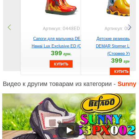
Артикул: 0448ED
Артикул: 0032A
Сапоги для мальчика DEMAR
Детские резиновые са
Hawai Lux Exclusive ED (Огонь)
DEMAR Stormer Lux Pri
399
(Стормер Утка)
грн.
399
грн.
Видео к другим товарам из категории -
Sunny