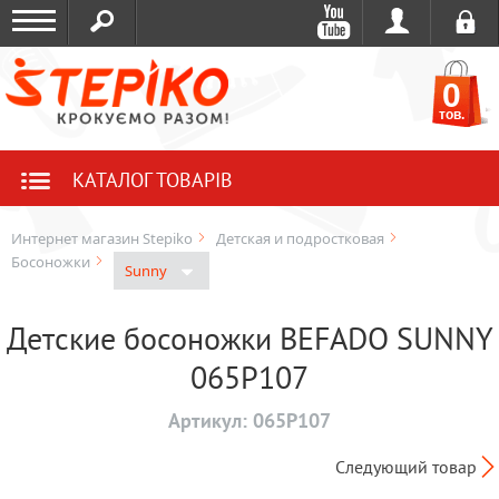
0
тов.
КАТАЛОГ ТОВАРІВ
Интернет магазин Stepiko
Детская и подростковая
Босоножки
Sunny
Детские босоножки BEFADO SUNNY
065P107
Артикул:
065P107
Следующий товар