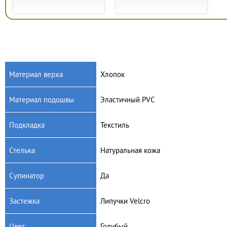
Материал верха
Хлопок
Материал подошвы
Эластичный PVC
Артикул: 065PX147
Артикул: 065PX148
Детские текстильные
Детские текстильные
Подкладка
Текстиль
босоножки Befado Sunny
босоножки Befado Sunny
065PX147
065PX148
480
грн.
455
грн.
Стелька
Натуральная кожа
Супинатор
Да
Застежка
Липучки Velcrо
Цвет
Голубый