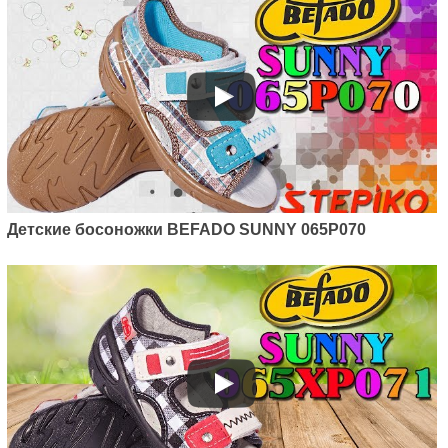
Детские босоножки BEFADO SUNNY 065P070