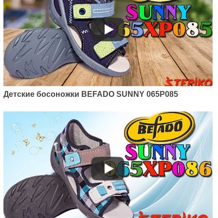
Детские босоножки BEFADO SUNNY 065P085