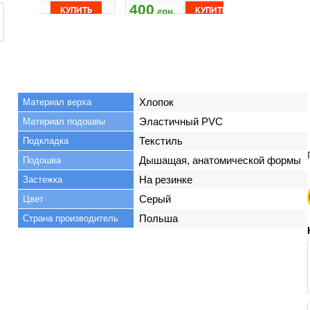
400
400
525
грн.
грн.
грн
Хлопок
Материал верха
Эластичный PVC
Материал подошвы
Текстиль
Подкладка
Дышащая, анатомической формы
Подошва
На резинке
Застежка
Серый
Цвет
Польша
Страна производитель