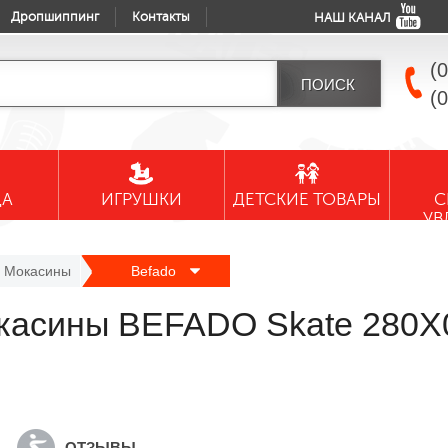
Дропшиппинг
Контакты
НАШ КАНАЛ
(
(
ДА
ИГРУШКИ
ДЕТСКИЕ ТОВАРЫ
С
УВ
Мокасины
Befado
окасины BEFADO Skate 280X
ОТЗЫВЫ