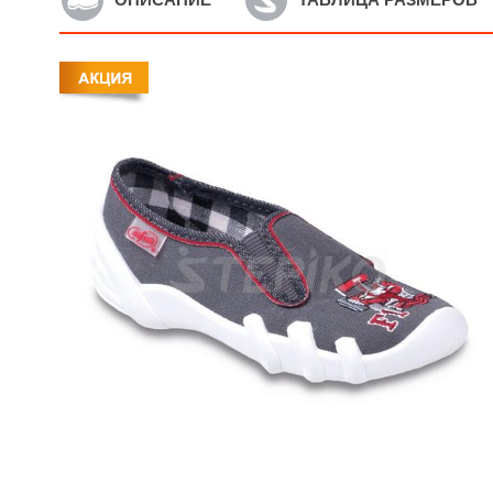
Артикул: 290X221
А
Детские текстильные
Д
мокасины Befado Skate
м
290X221
1