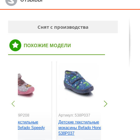
Снят с производства
ПОХОЖИЕ МОДЕЛИ
ртикул: 109P208
Артикул: 538P037
Артикул: 2
етские текстильные
Детские текстильные
Детские т
окасины Befado Speedy
мокасины Befado Honey
мокасины 
09P208
538P037
290Y210