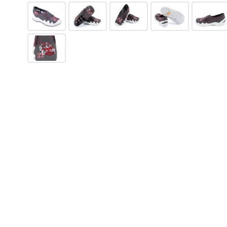
495
грн.