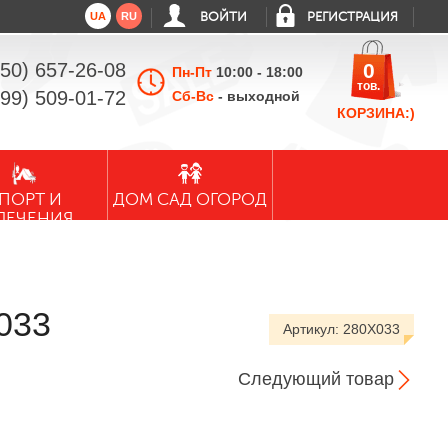
UA
RU
ВОЙТИ
РЕГИСТРАЦИЯ
050) 657-26-08
0
Пн-Пт
10:00 - 18:00
тов.
099) 509-01-72
Сб-Вс
- выходной
КОРЗИНА:)
ПОРТ И
ДОМ САД ОГОРОД
ЛЕЧЕНИЯ
033
Артикул:
280X033
Следующий товар