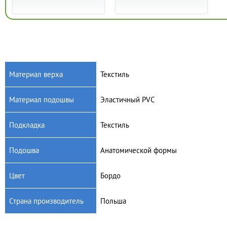
Материал верха
Текстиль
Материал подошвы
Эластичный PVC
Артикул: 219D481
Артикул: 552D017
Женские тапочки Befado
Женские тапочки Befado
Подкладка
Текстиль
Ania 219D481
Jula 552D017
575
грн.
575
грн.
Подошва
Анатомической формы
Цвет
Бордо
Страна производитель
Польша