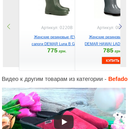
Артикул: 0220B
Артикул: 0075D
Женские резиновые (EVA)
Женские резиновые са
сапоги DEMAR Luna B Green
DEMAR HAWAI LADY D (
775
785
грн.
грн.
Видео к другим товарам из категории -
Befado