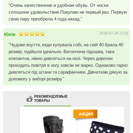
"Очень качественная и удобная обувь. От носки
сплошное удовольствие.Покупаю не первый раз. Первую
свою пару преобрела 4 года назад."
2016-07-26 21:02
Юлія
"Чудове взуття, кеди купувала собі, на свій 40 брала 40
розмір, підійшли ідеально. Витончена підошва, така
елегантна, ніжно дивляться на нозі. Через дирочки
проходить повітря в ногу зовсім не жарко. Однаково гарно
дивляться під штани та сарафанчики. Дівчаткам дякую за
допомогу у виборі розміру."
РЕКОМЕНДУЕМЫЕ
ТОВАРЫ